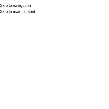
Skip to navigation
Skip to main content
Procurar
SOBRE NÓS
BOMBAS SUB
NAVEGAR PELAS CATEGORIAS
Perdeu sua senha? Digite seu nome de usuário ou endereço d
e-mail. Você receberá um link por e-mail para criar uma nova
senha.
Nome de usuário ou e-mail
*
REDEFINIR SENHA