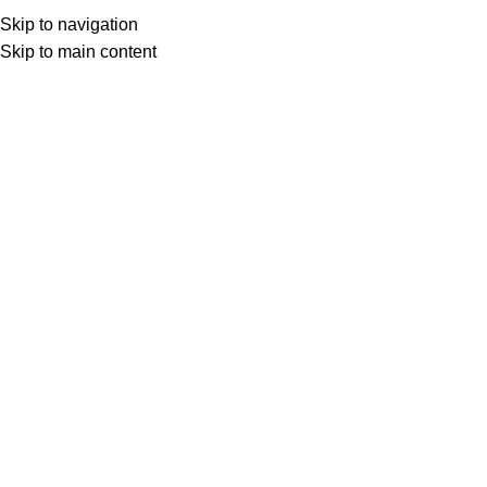
Skip to navigation
Skip to main content
Entrar
Nome de usuário ou e-mail
*
Senha
*
CONECTE-SE
Perdeu sua senha?
Lembre de mim