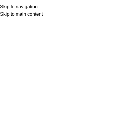
Skip to navigation
Skip to main content
Início
RESIDENCIAL E INDÚSTRIAL
Filtrar por preço
Filtrar
Categorias de produto
BOMBAS SUBMERSAS
COMPONENTES E PEÇAS
RESIDENCIAL E INDÚSTRIAL